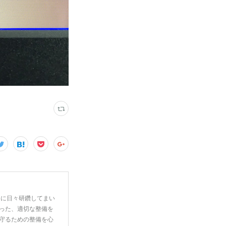
めに日々研鑽してまい
った、適切な整備を
守るための整備を心