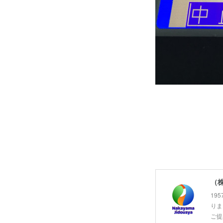
（
19
りま
ご提