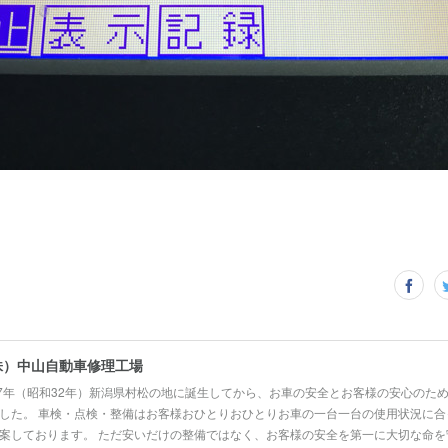
株）中山自動車修理工場
57年（昭和32年）新潟県村松の地に誕生してから、お車の安全とお客様の安心のた
した。 車検・点検・整備はお客様おひとりおひとりお車の一台一台の使用状況に合
案しております。 ただ安いだけの整備ではなく、お客様の安全を第一に大切な命を