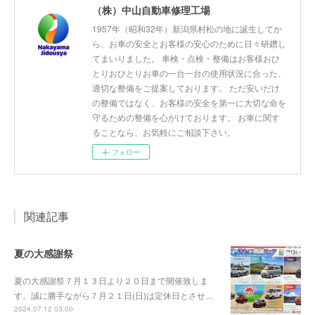
（株）中山自動車修理工場
1957年（昭和32年）新潟県村松の地に誕生してか
ら、お車の安全とお客様の安心のために日々研鑽し
てまいりました。 車検・点検・整備はお客様おひ
とりおひとりお車の一台一台の使用状況に合った、
適切な整備をご提案しております。 ただ安いだけ
の整備ではなく、お客様の安全を第一に大切な命を
守るための整備を心がけております。 お車に関す
ることなら、お気軽にご相談下さい。
フォロー
関連記事
夏の大感謝祭
夏の大感謝祭７月１３日より２０日まで開催致しま
す。誠に勝手ながら７月２１日(日)は定休日とさせ…
2024.07.12 03:00