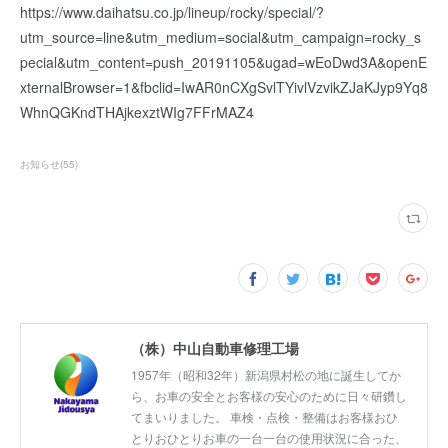
https://www.daihatsu.co.jp/lineup/rocky/special/?
utm_source=line&utm_medium=social&utm_campaign=rocky_s
pecial&utm_content=push_20191105&ugad=wEoDwd3A&openE
xternalBrowser=1&fbclid=IwAR0nCXgSvlTYivlVzvikZJaKJyp9Yq8
WhnQGKndTHAjkexztWIg7FFrMAZ4
お知らせ
(
55
)
（株）中山自動車修理工場
1957年（昭和32年）新潟県村松の地に誕生してか
ら、お車の安全とお客様の安心のために日々研鑽し
てまいりました。 車検・点検・整備はお客様おひ
とりおひとりお車の一台一台の使用状況に合った、