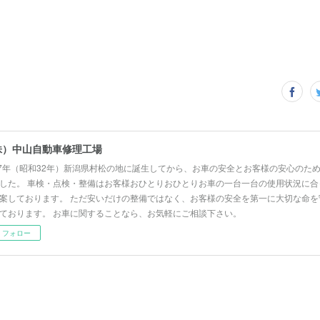
株）中山自動車修理工場
57年（昭和32年）新潟県村松の地に誕生してから、お車の安全とお客様の安心のた
した。 車検・点検・整備はお客様おひとりおひとりお車の一台一台の使用状況に合
案しております。 ただ安いだけの整備ではなく、お客様の安全を第一に大切な命を
ております。 お車に関することなら、お気軽にご相談下さい。
フォロー