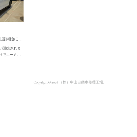
制度開始に…
が開始されま
社でエーミ…
Copyright ©
2026
（株）中山自動車修理工場
.