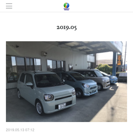
2019
.
05
2019.05.13 07:12