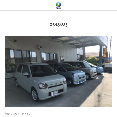
2019
.
05
2019.05.13 07:12